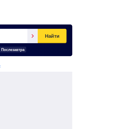
Найти
Послезавтра
к