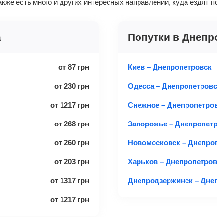
акже есть много и других интересных направлений, куда ездят 
а
Попутки в Днепр
от
87
грн
Киев – Днепропетровск
от
230
грн
Одесса – Днепропетровс
от
1217
грн
Снежное – Днепропетро
от
268
грн
Запорожье – Днепропет
от
260
грн
Новомосковск – Днепро
от
203
грн
Харьков – Днепропетров
от
1317
грн
Днепродзержинск – Дне
от
1217
грн