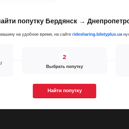
 найти попутку Бердянск → Днепропетр
машину на удобное время, на сайте
ridesharing.biletyplus.ua
нуж
/
Выбрать попутку
Найти попутку