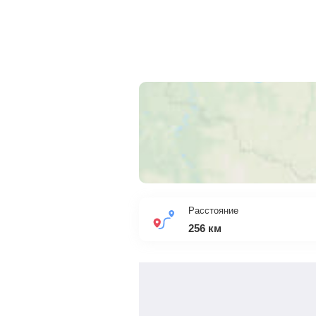
Расстояние
256
км