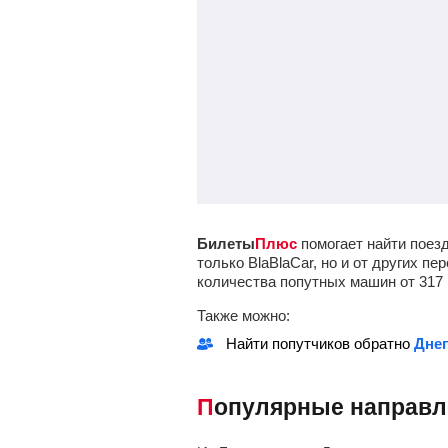
Билеты
Плюс
помогает найти поезд
только BlaBlaCar, но и от других 
количества попутных машин от
317
Также можно:
Найти попутчиков обратно
Днеп
Популярные направ