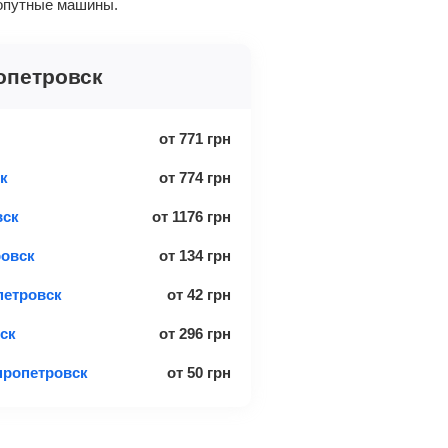
попутные машины.
опетровск
от
771
грн
к
от
774
грн
вск
от
1176
грн
ровск
от
134
грн
петровск
от
42
грн
ск
от
296
грн
пропетровск
от
50
грн