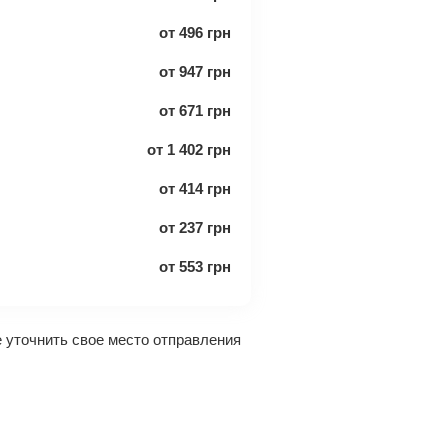
от
496
грн
от
947
грн
от
671
грн
от
1 402
грн
от
414
грн
от
237
грн
от
553
грн
 уточнить свое место отправления