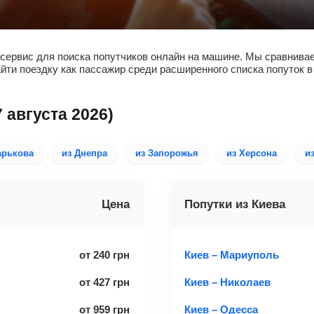
сервис для поиска попутчиков онлайн на машине. Мы сравнивае
айти поездку как пассажир среди расширенного списка попуток в
7 августа 2026)
арькова
из Днепра
из Запорожья
из Херсона
и
Цена
Попутки из Киева
от
240
грн
Киев – Мариуполь
от
427
грн
Киев – Николаев
от
959
грн
Киев – Одесса