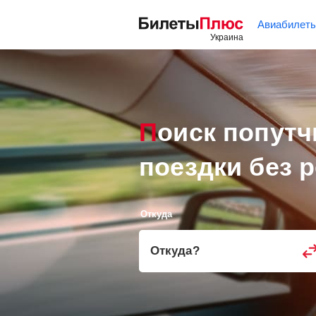
Авиабилет
Поиск попут
поездки без 
Откуда
Откуда
?