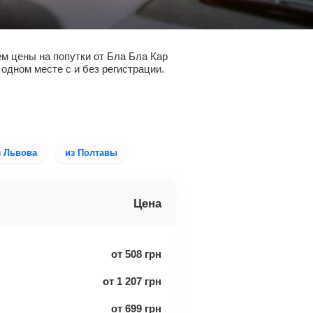
м цены на попутки от Бла Бла Кар
 одном месте с и без регистрации.
з Львова
из Полтавы
Цена
от
508
грн
от
1 207
грн
от
699
грн