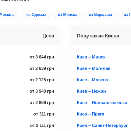
 Москвы
из Одессы
из Минска
из Варшавы
из 
Цена
Попутки из Киева
от
3 644
грн
Киев – Минск
от
2 639
грн
Киев – Могилев
от
2 125
грн
Киев – Москва
от
3 940
грн
Киев – Нежин
от
2 886
грн
Киев – Новоалексеевка
от
311
грн
Киев – Прага
от
2 111
грн
Киев – Санкт-Петербург