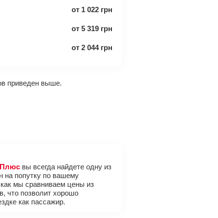
от
1 022
грн
от
5 319
грн
от
2 044
грн
ов приведен выше.
Плюс
вы всегда найдете одну из
 на попутку по вашему
 как мы сравниваем цены из
в, что позволит хорошо
ездке как пассажир.