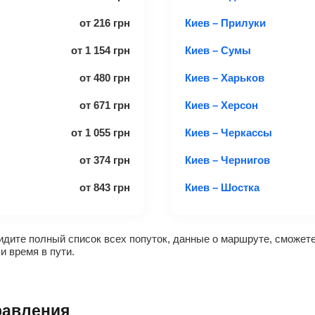
от
216
грн
Киев – Прилуки
от
1 154
грн
Киев – Сумы
от
480
грн
Киев – Харьков
от
671
грн
Киев – Херсон
от
1 055
грн
Киев – Черкассы
от
374
грн
Киев – Чернигов
от
843
грн
Киев – Шостка
дите полный список всех попуток, данные о маршруте, сможете
и время в пути.
равления