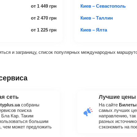
от
1 449
грн
Киев – Севастополь
от
2 470
грн
Киев – Таллин
от
1 225
грн
Киев – Ялта
виться и заграницу, список популярных международных маршрут
 сервиса
я сеть
Лучшие цены
etyplus.ua
собраны
На сайте
Билеты
ервисов поиска
самых лучших цен
а Бла Кар. Таким
направлению, так
спользоваться большим
разных источнико
, чем может предложить
сэкономить на по