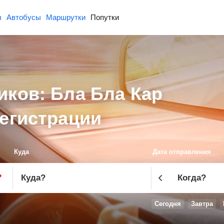
ы
Автобусы
Маршрутки
Попутки
чиков: Бла Бла Кар
регистрации
Куда
Дата отправления
Куда
?
Когда?
Сегодня
Завтра