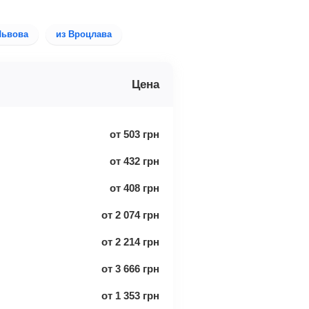
Львова
из Вроцлава
Цена
от
503
грн
от
432
грн
от
408
грн
от
2 074
грн
от
2 214
грн
от
3 666
грн
от
1 353
грн