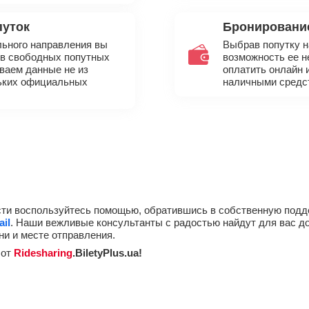
путок
Бронирование
льного направления вы
Выбрав попутку н
ов свободных попутных
возможность ее не
ваем данные не из
оплатить онлайн 
льких официальных
наличными средс
ти воспользуйтесь помощью, обратившись в собственную под
ail
. Наши вежливые консультанты с радостью найдут для вас до
ни и месте отправления.
 от
Ridesharing
.BiletyPlus.ua!