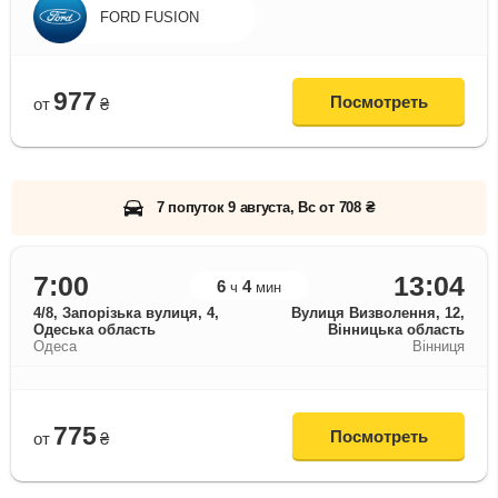
FORD FUSION
977
Посмотреть
от
₴
7 попуток 9 августа, Вс от 708 ₴
7:00
13:04
6
4
ч
мин
4/8, Запорізька вулиця, 4,
Вулиця Визволення, 12,
Одеська область
Вінницька область
Одеса
Вінниця
775
Посмотреть
от
₴