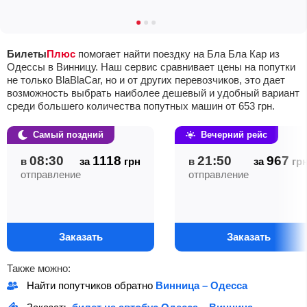
Билеты
Плюс
помогает найти поездку на Бла Бла Кар из
Одессы в Винницу. Наш сервис сравнивает цены на попутки
не только BlaBlaCar, но и от других перевозчиков, это дает
возможность выбрать наиболее дешевый и удобный вариант
среди большего количества попутных машин от
653
грн
.
Самый поздний
Вечерний рейс
08:30
1118
21:50
967
в
за
грн
в
за
гр
отправление
отправление
Заказать
Заказать
Также можно:
Найти попутчиков обратно
Винница – Одесса