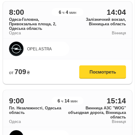
8:00
14:04
6
4
ч
мин
Одеса-Головна,
Залізничний вокзал,
Привокзальна площа, 2,
Вінницька область
Одеська область
Одеса
Вінниця
OPEL ASTRA
709
Посмотреть
от
₴
9:00
15:14
6
14
ч
мин
Пл. Незалежності, Одеська
Винница АЗС "WOG"
область
объездная дорога, Вінницька
область
Одеса
Вінниця