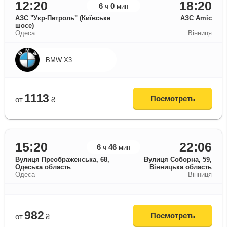
12:20
18:20
6
0
ч
мин
АЗС "Укр-Петроль" (Київське
АЗС Amic
шосе)
Одеса
Вінниця
BMW X3
1113
Посмотреть
от
₴
15:20
22:06
6
46
ч
мин
Вулиця Преображенська, 68,
Вулиця Соборна, 59,
Одеська область
Вінницька область
Одеса
Вінниця
982
Посмотреть
от
₴