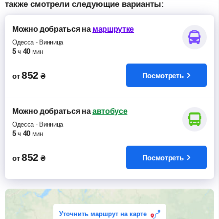
также смотрели следующие варианты:
Можно добраться
на
маршрутке
Одесса
-
Винница
5
40
ч
мин
852
Посмотреть
от
₴
Можно добраться
на
автобусе
Одесса
-
Винница
5
40
ч
мин
852
Посмотреть
от
₴
Уточнить маршрут на карте