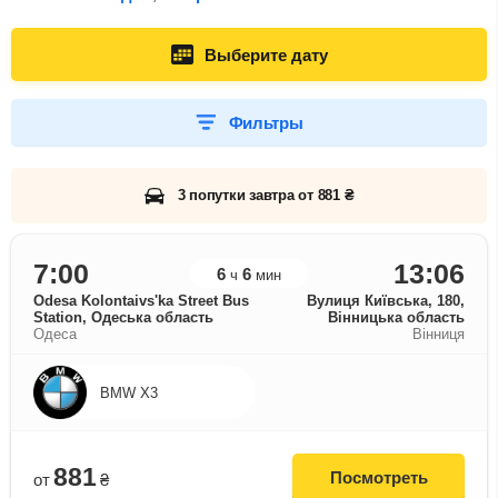
Выберите дату
Фильтры
3 попутки завтра от 881 ₴
7:00
13:06
6
6
ч
мин
Odesa Kolontaivs'ka Street Bus
Вулиця Київська, 180,
Station, Одеська область
Вінницька область
Одеса
Вінниця
BMW X3
881
Посмотреть
от
₴