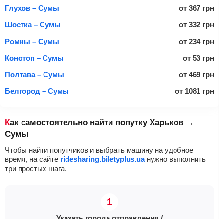
Глухов – Сумы
от
367
грн
Шостка – Сумы
от
332
грн
Ромны – Сумы
от
234
грн
Конотоп – Сумы
от
53
грн
Полтава – Сумы
от
469
грн
Белгород – Сумы
от
1081
грн
Как самостоятельно найти попутку Харьков →
Сумы
Чтобы найти попутчиков и выбрать машину на удобное
время, на сайте
ridesharing.biletyplus.ua
нужно выполнить
три простых шага.
Указать города отправления /