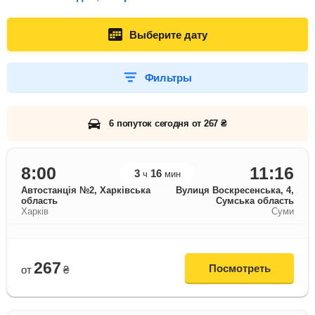
Выберите дату
Фильтры
6 попуток сегодня от 267 ₴
8:00
11:16
3
16
ч
мин
Автостанція №2, Харківська
Вулиця Воскресенська, 4,
область
Сумська область
Харків
Суми
267
Посмотреть
от
₴