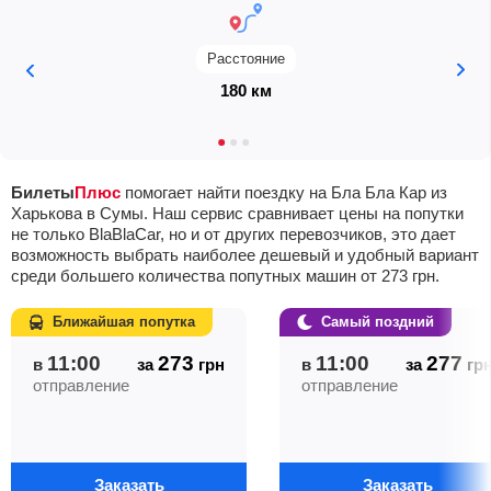
Расстояние
180 км
Билеты
Плюс
помогает найти поездку на Бла Бла Кар из
Харькова в Сумы. Наш сервис сравнивает цены на попутки
не только BlaBlaCar, но и от других перевозчиков, это дает
возможность выбрать наиболее дешевый и удобный вариант
среди большего количества попутных машин от
273
грн
.
Ближайшая попутка
Самый поздний
11:00
273
11:00
277
в
за
грн
в
за
гр
отправление
отправление
Заказать
Заказать