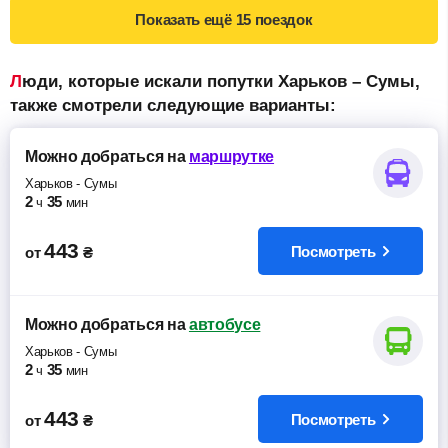
Показать ещё
15 поездок
Люди, которые искали попутки Харьков – Сумы,
также смотрели следующие варианты:
Можно добраться
на
маршрутке
Харьков
-
Сумы
2
35
ч
мин
443
Посмотреть
от
₴
Можно добраться
на
автобусе
Харьков
-
Сумы
2
35
ч
мин
443
Посмотреть
от
₴