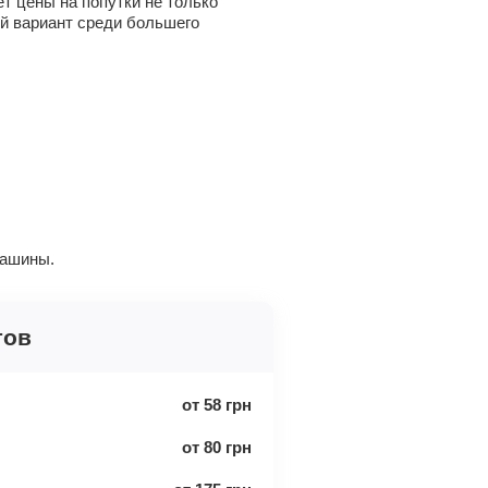
т цены на попутки не только
ый вариант среди большего
машины.
гов
от
58
грн
от
80
грн