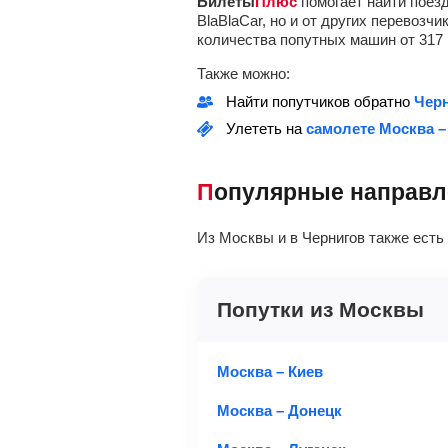
Билеты
Плюс
помогает найти поезд
BlaBlaCar, но и от других перевоз
количества попутных машин от
317
Также можно:
Найти попутчиков обратно
Черн
Улететь на
самолете Москва –
Популярные направ
Из Москвы и в Чернигов также есть
Попутки из Москвы
Москва – Киев
Москва – Донецк