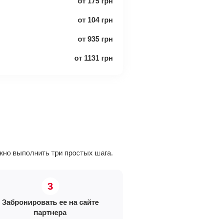
от
175
грн
от
104
грн
от
935
грн
от
1131
грн
но выполнить три простых шага.
Забронировать ее на сайте
партнера