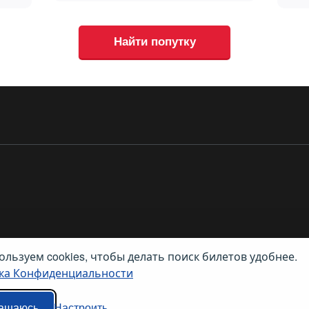
Найти попутку
льзуем cookies, чтобы делать поиск билетов удобнее.
ка Конфиденциальности
ив Трэвел Текнолоджиз». Все права защищены. Использование этого сайта о
ти
.
ашаюсь
Настроить