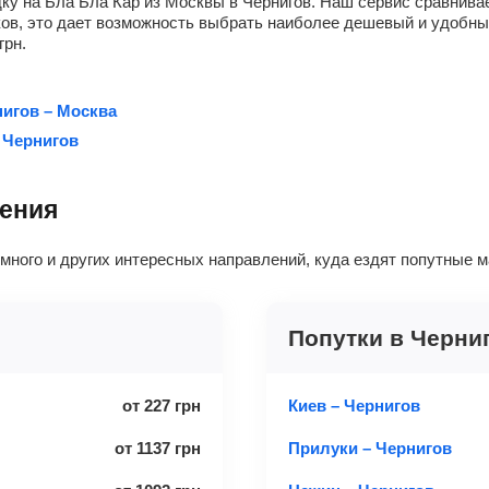
ку на Бла Бла Кар из Москвы в Чернигов. Наш сервис сравнивае
чиков, это дает возможность выбрать наиболее дешевый и удобн
грн
.
игов – Москва
 Чернигов
ления
 много и других интересных направлений, куда ездят попутные 
Попутки в Черни
от
227
грн
Киев – Чернигов
от
1137
грн
Прилуки – Чернигов