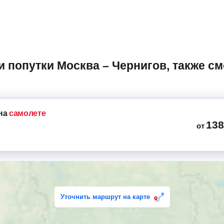
на
самолете
138
от
Уточнить маршрут на карте