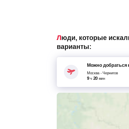
Люди, которые искали попутки Москва – Чернигов, также смотрели следующие
варианты:
Можно добраться
Москва
-
Чернигов
9
20
ч
мин