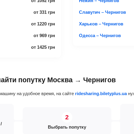
от
1092
грн
Нежин – Чернигов
от
331
грн
Славутич – Чернигов
от
1220
грн
Харьков – Чернигов
от
969
грн
Одесса – Чернигов
от
1425
грн
 найти попутку Москва → Чернигов
машину на удобное время, на сайте
ridesharing.biletyplus.ua
нуж
/
Выбрать попутку