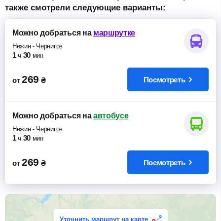
также смотрели следующие варианты:
Можно добраться
на
маршрутке
Нежин
-
Чернигов
1
30
ч
мин
269
Посмотреть
от
₴
Можно добраться
на
автобусе
Нежин
-
Чернигов
1
30
ч
мин
269
Посмотреть
от
₴
Уточнить маршрут на карте