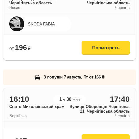
Чернігівська область
Чернігівська область
Ніжин
Чернігів
SKODA FABIA
196
Посмотреть
от
₴
3 попутки 7 августа, Пт от 166 ₴
16:10
17:40
1
30
ч
мин
Свято-Миколаївський храм
Вулиця Оборонців Чернігова,
21, Чернігівська область
Вертіївка
Чернігів