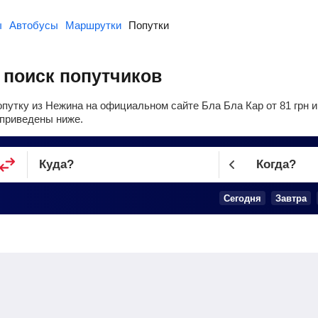
ы
Автобусы
Маршрутки
Попутки
 поиск попутчиков
опутку из Нежина на официальном сайте Бла Бла Кар от
81
грн
и
приведены ниже.
Куда
?
Когда?
Сегодня
Завтра