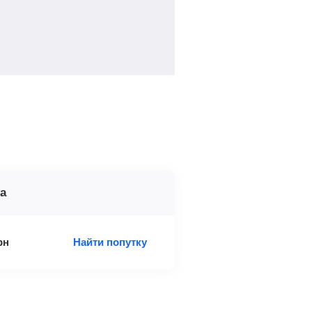
а
рн
Найти попутку