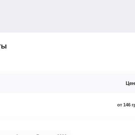
ты
Цен
от
146
г