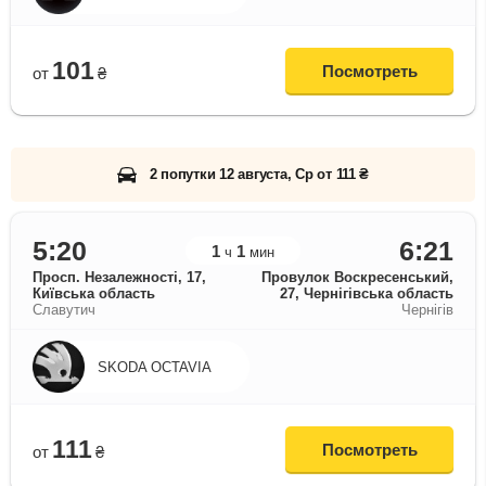
101
Посмотреть
от
₴
2 попутки 12 августа, Ср от 111 ₴
5:20
6:21
1
1
ч
мин
Просп. Незалежності, 17,
Провулок Воскресенський,
Київська область
27, Чернігівська область
Славутич
Чернігів
SKODA OCTAVIA
111
Посмотреть
от
₴