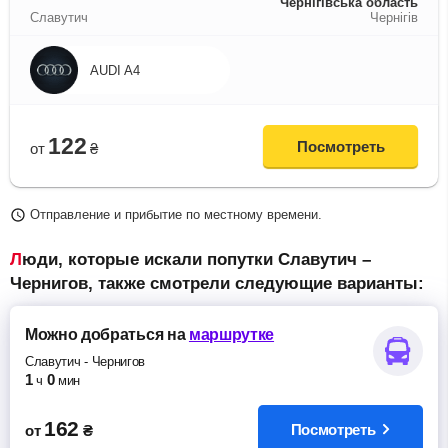
Чернігівська область
Славутич
Чернігів
AUDI A4
122
Посмотреть
от
₴
Отправление и прибытие по местному времени.
Люди, которые искали попутки Славутич –
Чернигов, также смотрели следующие варианты:
Можно добраться
на
маршрутке
Славутич
-
Чернигов
1
0
ч
мин
162
Посмотреть
от
₴