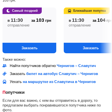
103
грн
.
Самый поздний
Ближайшая попутка
11:30
103
11:30
104
в
за
грн
в
за
гр
отправление
отправление
Заказать
Заказать
Также можно:
Найти попутчиков обратно
Чернигов – Славутич
Заказать
билет на автобус Славутич – Чернигов
Уехать
на маршрутке из Славутича в Чернигов
Попутчики
Если для вас важно, с кем вы отправитесь в дорогу, то
предлагаем выбрать понравившегося попутчика ниже по
фото.