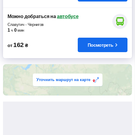
Можно добраться
на
автобусе
Славутич
-
Чернигов
1
0
ч
мин
162
Посмотреть
от
₴
Уточнить маршрут на карте