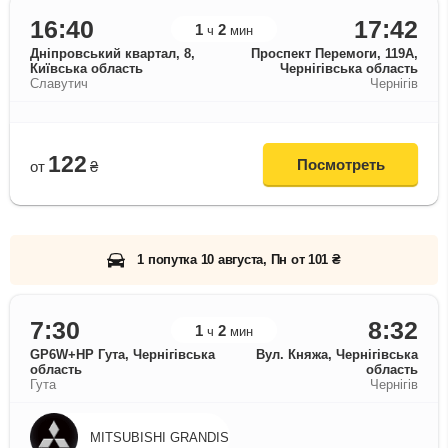
16:40
17:42
1
2
ч
мин
Дніпровський квартал, 8,
Проспект Перемоги, 119А,
Київська область
Чернігівська область
Славутич
Чернігів
122
Посмотреть
от
₴
1 попутка 10 августа, Пн от 101 ₴
7:30
8:32
1
2
ч
мин
GP6W+HP Гута, Чернігівська
Вул. Княжа, Чернігівська
область
область
Гута
Чернігів
MITSUBISHI GRANDIS