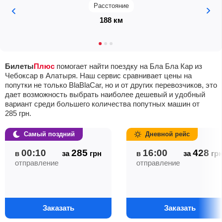
Расстояние
188 км
Билеты
Плюс
помогает найти поездку на Бла Бла Кар из
Чебоксар в Алатыря. Наш сервис сравнивает цены на
попутки не только BlaBlaCar, но и от других перевозчиков, это
дает возможность выбрать наиболее дешевый и удобный
вариант среди большего количества попутных машин от
285
грн
.
Самый поздний
Дневной рейс
00:10
285
16:00
428
в
за
грн
в
за
гр
отправление
отправление
Заказать
Заказать