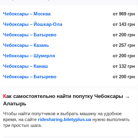
Чебоксары – Москва
от
969
грн
Чебоксары – Йошкар-Ола
от
143
грн
Чебоксары – Батырево
от
200
грн
Чебоксары – Казань
от
257
грн
Чебоксары – Шумерля
от
200
грн
Чебоксары – Канаш
от
132
грн
Чебоксары – Батырево
от
200
грн
Как самостоятельно найти попутку Чебоксары →
Алатырь
Чтобы найти попутчиков и выбрать машину на удобное
время, на сайте
ridesharing.biletyplus.ua
нужно выполнить
три простых шага.