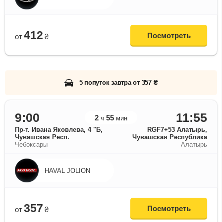
412
Посмотреть
от
₴
5 попуток завтра от 357 ₴
9:00
11:55
2
55
ч
мин
Пр-т. Ивана Яковлева, 4 "Б,
RGF7+53 Алатырь,
Чувашская Респ.
Чувашская Республика
Чебоксары
Алатырь
HAVAL JOLION
357
Посмотреть
от
₴