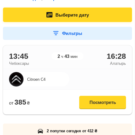
Выберите дату
Фильтры
13:45
16:28
2
43
ч
мин
Чебоксары
Алатырь
Citroen C4
385
Посмотреть
от
₴
2 попутки сегодня от 412 ₴