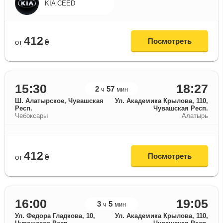
KIA CEED
412
Посмотреть
от
₴
15:30
18:27
2
57
ч
мин
Ш. Алатырское, Чувашская
Ул. Академика Крылова, 110,
Респ.
Чувашская Респ.
Чебоксары
Алатырь
412
Посмотреть
от
₴
16:00
19:05
3
5
ч
мин
Ул. Федора Гладкова, 10,
Ул. Академика Крылова, 110,