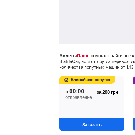
Билеты
Плюс
помогает найти поезд
BlaBlaCar, но и от других перевоз
количества попутных машин от
143
Ближайшая попутка
00:00
в
за 200
грн
отправление
Заказать