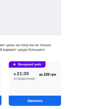
ает цены на попутки не только
ый вариант среди большего
Вечерний рейс
21:30
в
за 228
грн
отправление
Заказать