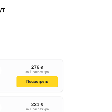
ут
276
₴
за 1 пассажира
Посмотреть
221
₴
за 1 пассажира