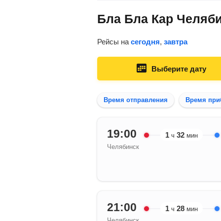
Бла Бла Кар Челяби
Рейсы на
сегодня
,
завтра
Выберите дату
Время отправления
Время при
19:00
1
32
ч
мин
Челябинск
21:00
1
28
ч
мин
Челябинск