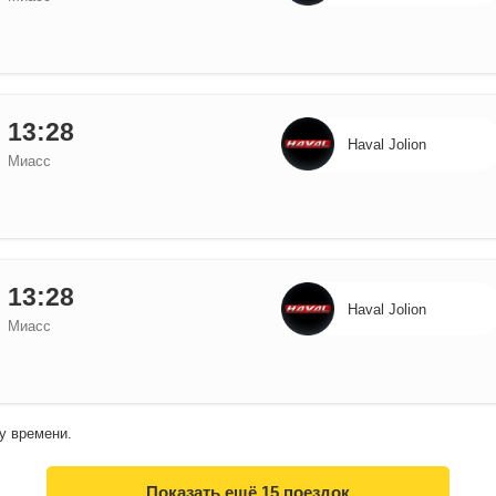
13:28
Haval Jolion
Миасс
13:28
Haval Jolion
Миасс
у времени.
Показать ещё
15 поездок