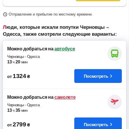
Отправление и прибытие по местному времени.
Люди, которые искали попутки Черновцы –
Одесса, также смотрели следующие варианты:
Можно добраться
на
автобусе
Черновцы
-
Одесса
13
20
ч
мин
1324
Посмотреть
от
₴
Можно добраться
на
самолете
Черновцы
-
Одесса
13
35
ч
мин
2799
Посмотреть
от
₴