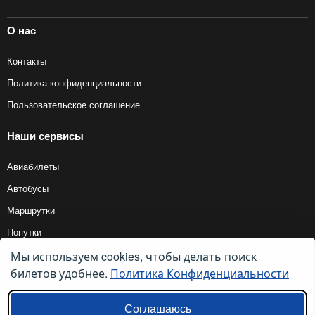
О нас
Контакты
Политика конфиденциальности
Пользовательское соглашение
Наши сервисы
Авиабилеты
Автобусы
Маршрутки
Попутки
Мы используем cookies, чтобы делать поиск
билетов удобнее.
Политика Конфиденциальности
© 2012 — 2026, Biletyplus, ООО «Инновэйтив Трэвел Текнолоджиз». Все
права защищены. Использование этого сайта означает принятие правил
пользовательского соглашения
и
политики конфиденциальности
.
Соглашаюсь