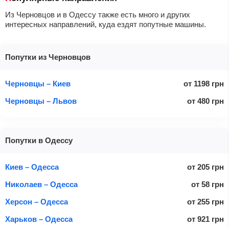
Из Черновцов и в Одессу также есть много и других
интересных направлений, куда ездят попутные машины.
Попутки из Черновцов
Черновцы – Киев
от
1198
грн
Черновцы – Львов
от
480
грн
Попутки в Одессу
Киев – Одесса
от
205
грн
Николаев – Одесса
от
58
грн
Херсон – Одесса
от
255
грн
Харьков – Одесса
от
921
грн