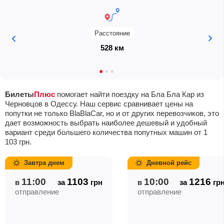
Расстояние
528 км
Билеты
Плюс
помогает найти поездку на Бла Бла Кар из
Черновцов в Одессу. Наш сервис сравнивает цены на
попутки не только BlaBlaCar, но и от других перевозчиков, это
дает возможность выбрать наиболее дешевый и удобный
вариант среди большего количества попутных машин от
1
103
грн
.
Завтра днем
Дневной рейс
11:00
1103
10:00
1216
в
за
грн
в
за
гр
отправление
отправление