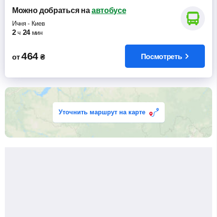
Можно добраться
на
автобусе
Ичня
-
Киев
2
24
ч
мин
464
Посмотреть
от
₴
Уточнить маршрут на карте