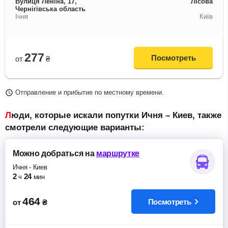
Вулиця Леніна, 17,
Лісова
Чернігівська область
Ічня
Київ
277
Посмотреть
от
₴
Отправление и прибытие по местному времени.
Люди, которые искали попутки Ичня – Киев, также
смотрели следующие варианты:
Можно добраться
на
маршрутке
Ичня
-
Киев
2
24
ч
мин
464
Посмотреть
от
₴