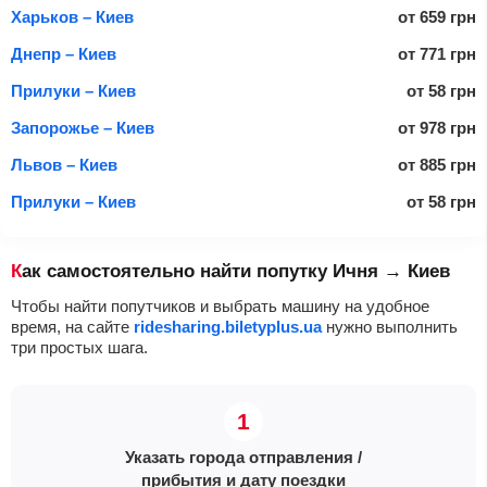
Харьков – Киев
от
659
грн
Днепр – Киев
от
771
грн
Прилуки – Киев
от
58
грн
Запорожье – Киев
от
978
грн
Львов – Киев
от
885
грн
Прилуки – Киев
от
58
грн
Как самостоятельно найти попутку Ичня → Киев
Чтобы найти попутчиков и выбрать машину на удобное
время, на сайте
ridesharing.biletyplus.ua
нужно выполнить
три простых шага.
Указать города отправления /
прибытия и дату поездки