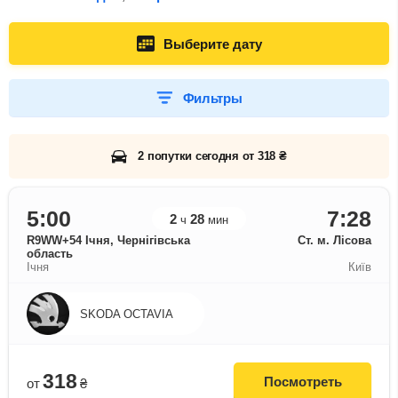
Выберите дату
Фильтры
2 попутки сегодня от 318 ₴
5:00
7:28
2
28
ч
мин
R9WW+54 Ічня, Чернігівська
Ст. м. Лісова
область
Ічня
Київ
SKODA OCTAVIA
318
Посмотреть
от
₴