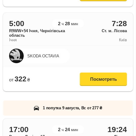
5:00
7:28
2
28
ч
мин
R9WW+54 Ічня, Чернігівська
Ст. м. Лісова
область
Ічня
Київ
SKODA OCTAVIA
322
Посмотреть
от
₴
1 попутка 9 августа, Вс от 277 ₴
17:00
19:24
2
24
ч
мин