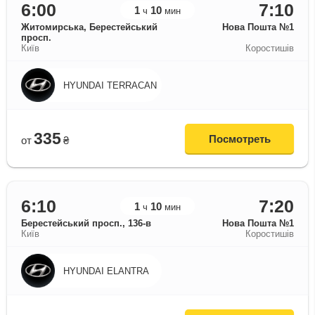
6:00
7:10
1
10
ч
мин
Житомирська, Берестейський
Нова Пошта №1
просп.
Київ
Коростишів
HYUNDAI TERRACAN
335
Посмотреть
от
₴
6:10
7:20
1
10
ч
мин
Берестейський просп., 136-в
Нова Пошта №1
Київ
Коростишів
HYUNDAI ELANTRA