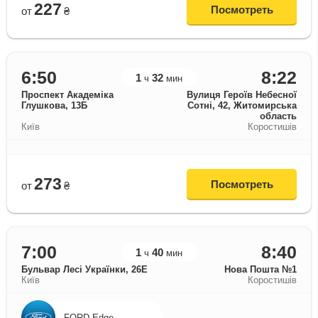
227
Посмотреть
от
₴
6:50
8:22
1
32
ч
мин
Проспект Академіка
Вулиця Героїв Небесної
Глушкова, 13Б
Сотні, 42, Житомирська
область
Київ
Коростишів
273
Посмотреть
от
₴
7:00
8:40
1
40
ч
мин
Бульвар Лесі Українки, 26Е
Нова Пошта №1
Київ
Коростишів
FORD Edge