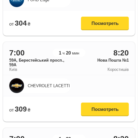
304
Посмотреть
от
₴
7:00
8:20
1
20
ч
мин
59A, Берестейський просп.,
Нова Пошта №1
59А
Київ
Коростишів
CHEVROLET LACETTI
309
Посмотреть
от
₴