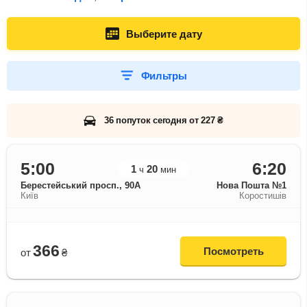
Выберите дату
Фильтры
36 попуток сегодня от 227 ₴
5:00
6:20
1
20
ч
мин
Берестейський просп., 90А
Нова Пошта №1
Київ
Коростишів
366
Посмотреть
от
₴