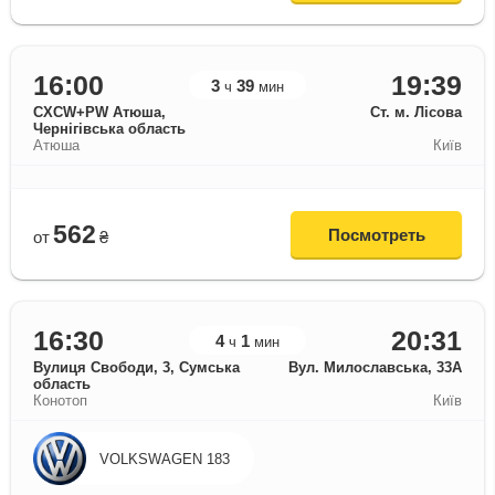
16:00
19:39
3
39
ч
мин
CXCW+PW Атюша,
Ст. м. Лісова
Чернігівська область
Атюша
Київ
562
Посмотреть
от
₴
16:30
20:31
4
1
ч
мин
Вулиця Свободи, 3, Сумська
Вул. Милославська, 33А
область
Конотоп
Київ
VOLKSWAGEN 183