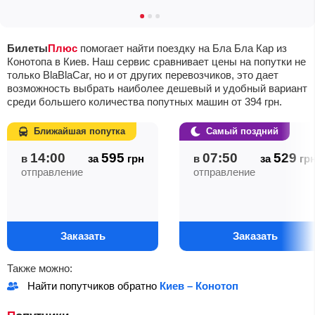
Билеты
Плюс
помогает найти поездку на Бла Бла Кар из
Конотопа в Киев. Наш сервис сравнивает цены на попутки не
только BlaBlaCar, но и от других перевозчиков, это дает
возможность выбрать наиболее дешевый и удобный вариант
среди большего количества попутных машин от
394
грн
.
Ближайшая попутка
Самый поздний
14:00
595
07:50
529
в
за
грн
в
за
гр
отправление
отправление
Заказать
Заказать
Также можно:
Найти попутчиков обратно
Киев – Конотоп