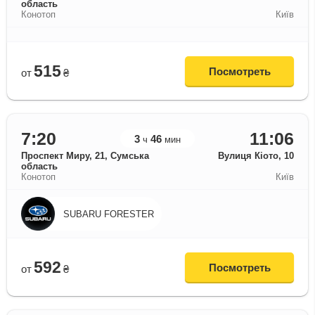
область
Конотоп
Київ
515
Посмотреть
от
₴
7:20
11:06
3
46
ч
мин
Проспект Миру, 21, Сумська
Вулиця Кіото, 10
область
Конотоп
Київ
SUBARU FORESTER
592
Посмотреть
от
₴