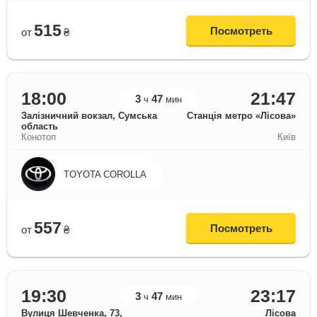
515
Посмотреть
от
₴
18:00
21:47
3
47
ч
мин
Залізничний вокзал, Сумська
Станція метро «Лісова»
область
Конотоп
Київ
TOYOTA COROLLA
557
Посмотреть
от
₴
19:30
23:17
3
47
ч
мин
Вулиця Шевченка, 73,
Лісова