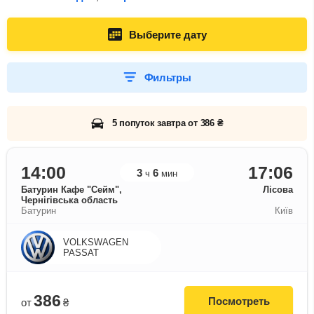
Выберите дату
Фильтры
5 попуток завтра от 386 ₴
14:00
17:06
3
6
ч
мин
Батурин Кафе "Сейм",
Лісова
Чернігівська область
Батурин
Київ
VOLKSWAGEN
PASSAT
386
Посмотреть
от
₴