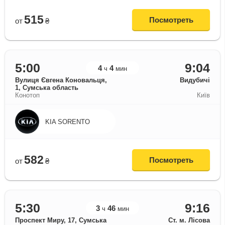
515
Посмотреть
от
₴
5:00
9:04
4
4
ч
мин
Вулиця Євгена Коновальця,
Видубичі
1, Сумська область
Конотоп
Київ
KIA SORENTO
582
Посмотреть
от
₴
5:30
9:16
3
46
ч
мин
Проспект Миру, 17, Сумська
Ст. м. Лісова