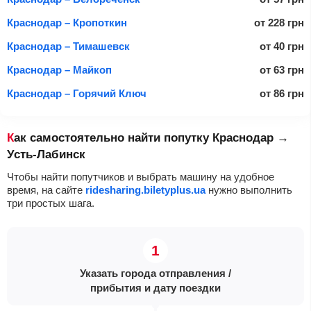
Краснодар – Кропоткин
от
228
грн
Краснодар – Тимашевск
от
40
грн
Краснодар – Майкоп
от
63
грн
Краснодар – Горячий Ключ
от
86
грн
Как самостоятельно найти попутку Краснодар →
Усть-Лабинск
Чтобы найти попутчиков и выбрать машину на удобное
время, на сайте
ridesharing.biletyplus.ua
нужно выполнить
три простых шага.
Указать города отправления /
прибытия и дату поездки