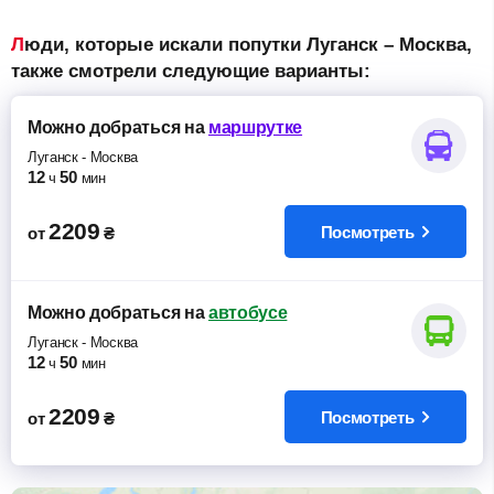
Люди, которые искали попутки Луганск – Москва,
также смотрели следующие варианты:
Можно добраться
на
маршрутке
Луганск
-
Москва
12
50
ч
мин
2209
Посмотреть
от
₴
Можно добраться
на
автобусе
Луганск
-
Москва
12
50
ч
мин
2209
Посмотреть
от
₴