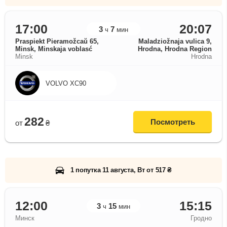
17:00
20:07
3
7
ч
мин
Praspiekt Pieramožcaŭ 65,
Maladziožnaja vulica 9,
Minsk, Minskaja voblasć
Hrodna, Hrodna Region
Minsk
Hrodna
VOLVO XC90
282
Посмотреть
от
₴
1 попутка 11 августа, Вт от 517 ₴
12:00
15:15
3
15
ч
мин
Минск
Гродно