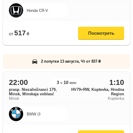
Honda CR-V
517
Посмотреть
от
₴
2 попутки 13 августа, Чт от 837 ₴
22:00
1:10
3
10
ч
мин
prasp. Niezaliežnasci 179,
HV79+RW, Koptevka, Hrodna
Minsk, Minskaja voblasć
Region
Minsk
Koptevka
BMW i3