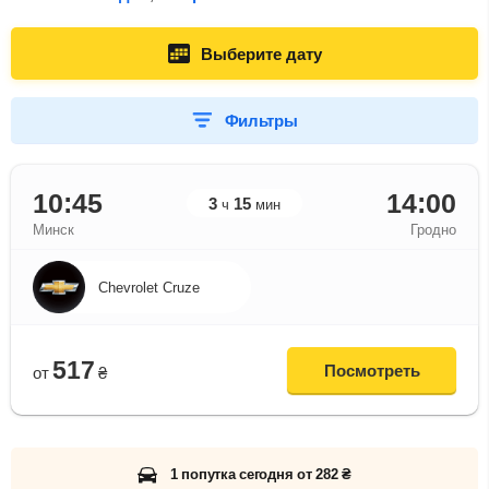
Выберите дату
Фильтры
10:45
14:00
3
15
ч
мин
Минск
Гродно
Chevrolet Cruze
517
Посмотреть
от
₴
1 попутка сегодня от 282 ₴