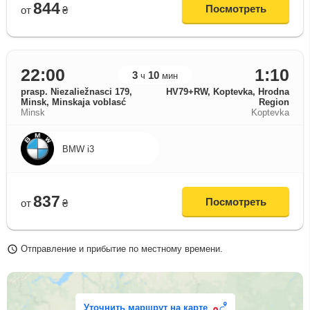
844
Посмотреть
от
₴
22:00
1:10
3
10
ч
мин
prasp. Niezaliežnasci 179,
HV79+RW, Koptevka, Hrodna
Minsk, Minskaja voblasć
Region
Minsk
Koptevka
BMW i3
837
Посмотреть
от
₴
Отправление и прибытие по местному времени.
Уточнить маршрут на карте