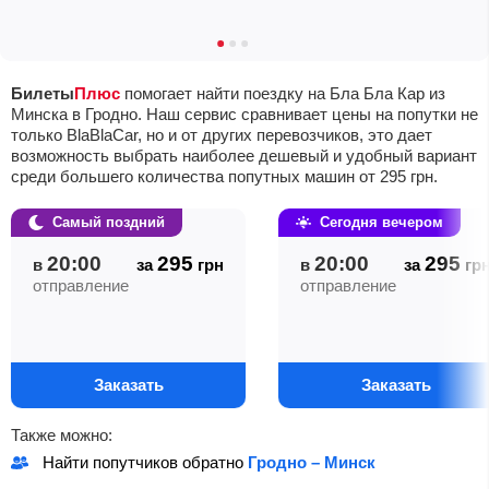
Билеты
Плюс
помогает найти поездку на Бла Бла Кар из
Минска в Гродно. Наш сервис сравнивает цены на попутки не
только BlaBlaCar, но и от других перевозчиков, это дает
возможность выбрать наиболее дешевый и удобный вариант
среди большего количества попутных машин от
295
грн
.
Самый поздний
Сегодня вечером
20:00
295
20:00
295
в
за
грн
в
за
гр
отправление
отправление
Заказать
Заказать
Также можно:
Найти попутчиков обратно
Гродно – Минск