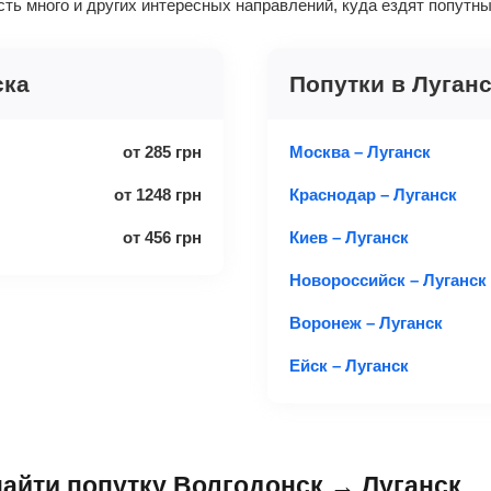
есть много и других интересных направлений, куда ездят попутн
ска
Попутки в Луган
от
285
грн
Москва – Луганск
от
1248
грн
Краснодар – Луганск
от
456
грн
Киев – Луганск
Новороссийск – Луганск
Воронеж – Луганск
Ейск – Луганск
найти попутку Волгодонск → Луганск