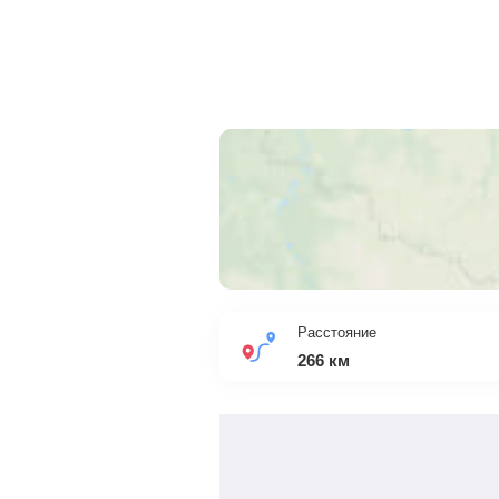
Расстояние
266
км