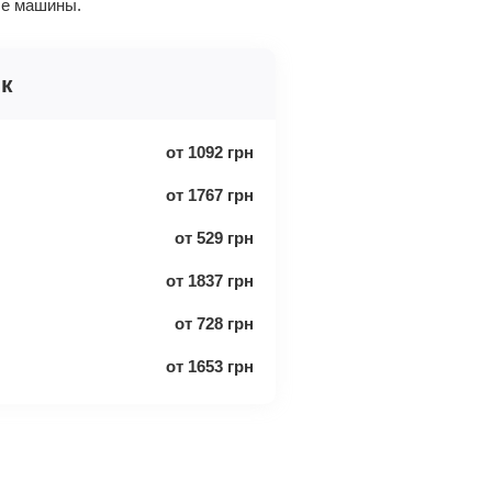
ые машины.
ск
от
1092
грн
от
1767
грн
от
529
грн
от
1837
грн
от
728
грн
от
1653
грн