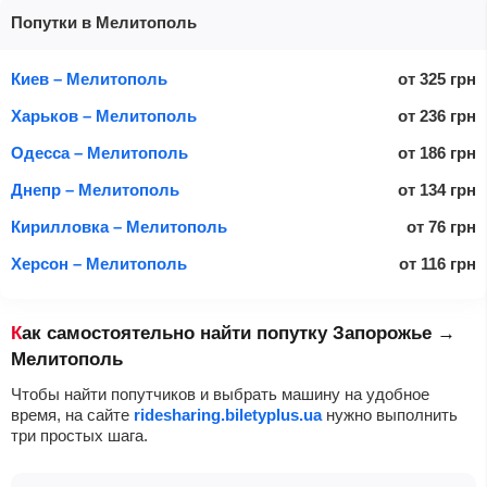
Попутки в Мелитополь
Киев – Мелитополь
от
325
грн
Харьков – Мелитополь
от
236
грн
Одесса – Мелитополь
от
186
грн
Днепр – Мелитополь
от
134
грн
Кирилловка – Мелитополь
от
76
грн
Херсон – Мелитополь
от
116
грн
Как самостоятельно найти попутку Запорожье →
Мелитополь
Чтобы найти попутчиков и выбрать машину на удобное
время, на сайте
ridesharing.biletyplus.ua
нужно выполнить
три простых шага.