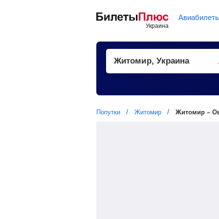
Авиабилет
Попутки
Житомир
Житомир – О