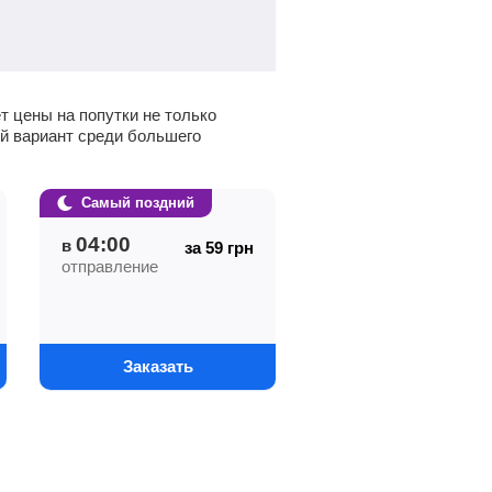
т цены на попутки не только
ый вариант среди большего
Самый поздний
04:00
в
за 59
грн
отправление
Заказать