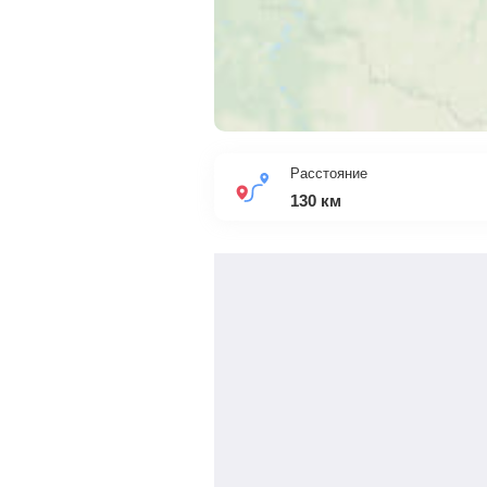
Расстояние
130
км