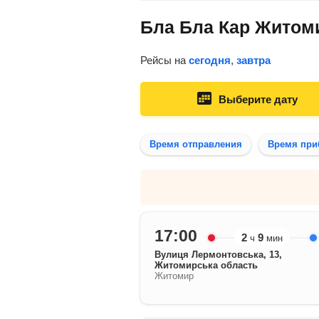
Бла Бла Кар Житоми
Рейсы на
сегодня
,
завтра
Выберите дату
Время отправления
Время при
17:00
2
9
ч
мин
Вулиця Лермонтовська, 13,
Житомирська область
Житомир