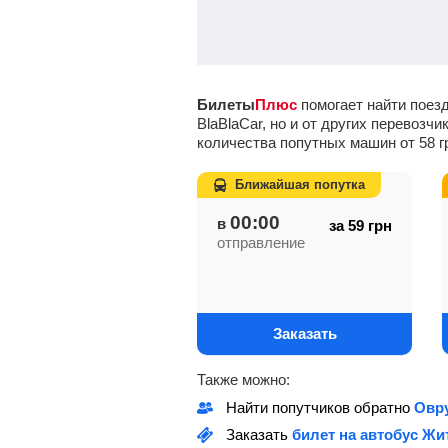
Билеты
Плюс
помогает найти поезд
BlaBlaCar, но и от других перевоз
количества попутных машин от
58
г
Ближайшая попутка
00:00
в
за 59
грн
отправление
Заказать
Также можно:
Найти попутчиков обратно
Овр
Заказать
билет на автобус Жи