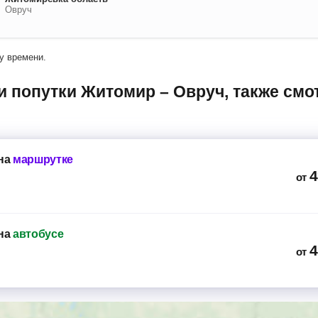
Овруч
у времени.
на
маршрутке
4
от
на
автобусе
4
от