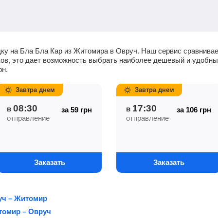
ку на Бла Бла Кар из Житомира в Овруч. Наш сервис сравнивае
чиков, это дает возможность выбрать наиболее дешевый и удобн
рн
.
Завтра днем
Завтра днем
08:30
17:30
в
в
за 59
грн
за 106
грн
отправление
отправление
Заказать
Заказать
уч – Житомир
томир – Овруч