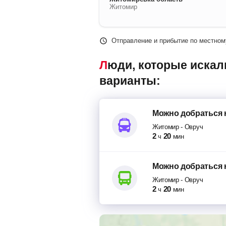
Житомир
Отправление и прибытие по местном
Люди, которые искали попутки Житомир – Овруч, также смотрели следующие
варианты:
Можно добраться
Житомир
-
Овруч
2
20
ч
мин
Можно добраться
Житомир
-
Овруч
2
20
ч
мин