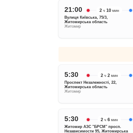
21:00
2
10
ч
мин
Вулиця Київська, 75/3,
Житомирська область
Житомир
5:30
2
2
ч
мин
Проспект Незалежності, 22,
Житомирська область
Житомир
5:30
2
6
ч
мин
Житомир АЗС "БРСМ" просп.
Независимости 95, Житомирська