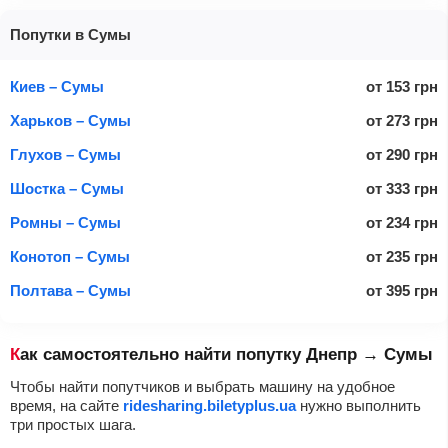
Попутки в Сумы
Киев – Сумы
от
153
грн
Харьков – Сумы
от
273
грн
Глухов – Сумы
от
290
грн
Шостка – Сумы
от
333
грн
Ромны – Сумы
от
234
грн
Конотоп – Сумы
от
235
грн
Полтава – Сумы
от
395
грн
Как самостоятельно найти попутку Днепр → Сумы
Чтобы найти попутчиков и выбрать машину на удобное
время, на сайте
ridesharing.biletyplus.ua
нужно выполнить
три простых шага.