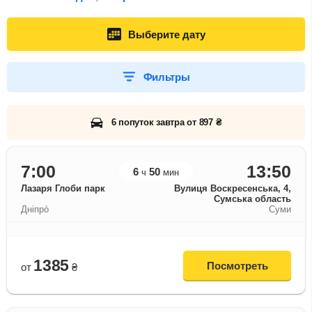
Выберите дату
Фильтры
6 попуток завтра от 897 ₴
7:00
13:50
6
50
ч
мин
Лазаря Глоби парк
Вулиця Воскресенська, 4,
Сумська область
Дніпро́
Суми
1385
Посмотреть
от
₴