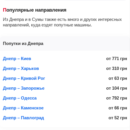
Популярные направления
Из Днепра и в Сумы также есть много и других интересных
направлений, куда ездят попутные машины.
Попутки из Днепра
Днепр – Киев
от
771
грн
Днепр – Харьков
от
310
грн
Днепр – Кривой Рог
от
63
грн
Днепр – Запорожье
от
104
грн
Днепр – Одесса
от
792
грн
Днепр – Каменское
от
66
грн
Днепр – Павлоград
от
52
грн