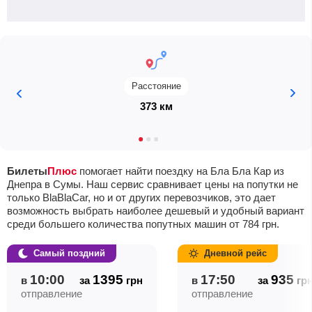
Расстояние
373 км
Билеты
Плюс
помогает найти поездку на Бла Бла Кар из
Днепра в Сумы. Наш сервис сравнивает цены на попутки не
только BlaBlaCar, но и от других перевозчиков, это дает
возможность выбрать наиболее дешевый и удобный вариант
среди большего количества попутных машин от
784
грн
.
Самый поздний
Дневной рейс
10:00
1395
17:50
935
в
за
грн
в
за
гр
отправление
отправление