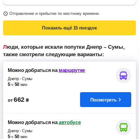
Отправление и прибытие по местному времени.
Показать ещё
15 поездок
Люди, которые искали попутки Днепр – Сумы,
также смотрели следующие варианты:
Можно добраться
на
маршрутке
Днепр
-
Сумы
5
50
ч
мин
662
Посмотреть
от
₴
Можно добраться
на
автобусе
Днепр
-
Сумы
5
50
ч
мин