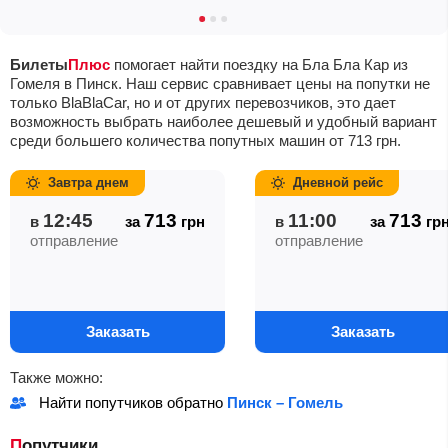
Билеты
Плюс
помогает найти поездку на Бла Бла Кар из
Гомеля в Пинск. Наш сервис сравнивает цены на попутки не
только BlaBlaCar, но и от других перевозчиков, это дает
возможность выбрать наиболее дешевый и удобный вариант
среди большего количества попутных машин от
713
грн
.
Завтра днем
Дневной рейс
12:45
713
11:00
713
в
за
грн
в
за
гр
отправление
отправление
Заказать
Заказать
Также можно:
Найти попутчиков обратно
Пинск – Гомель
Попутчики