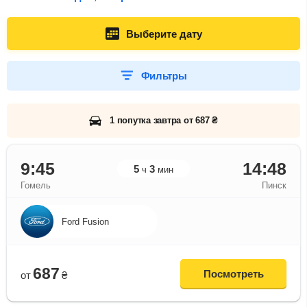
Выберите дату
Фильтры
1 попутка завтра от 687 ₴
9:45
14:48
5
3
ч
мин
Гомель
Пинск
Ford Fusion
687
Посмотреть
от
₴