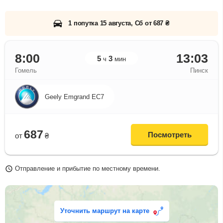
1 попутка 15 августа, Сб от 687 ₴
8:00
13:03
5
3
ч
мин
Гомель
Пинск
Geely Emgrand EC7
687
Посмотреть
от
₴
Отправление и прибытие по местному времени.
Уточнить маршрут на карте