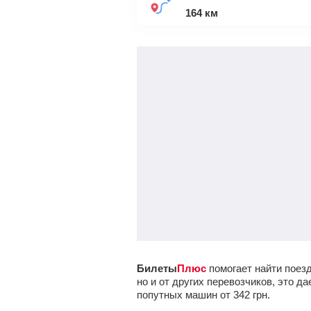
164
км
Билеты
Плюс
помогает найти поезд
но и от других перевозчиков, это 
попутных машин от
342
грн
.