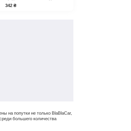
342
₴
ны на попутки не только BlaBlaCar,
 среди большего количества