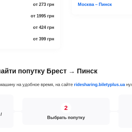
от
273
грн
Москва – Пинск
от
1995
грн
от
424
грн
от
399
грн
найти попутку Брест → Пинск
машину на удобное время, на сайте
ridesharing.biletyplus.ua
нуж
/
Выбрать попутку