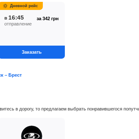
Дневной рейс
16:45
в
за 342
грн
отправление
Заказать
к – Брест
авитесь в дорогу, то предлагаем выбрать понравившегося попутч