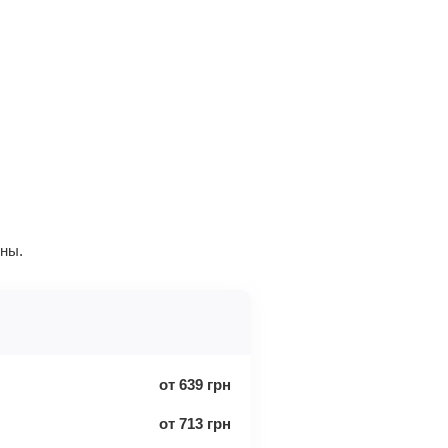
ины.
от
639
грн
от
713
грн