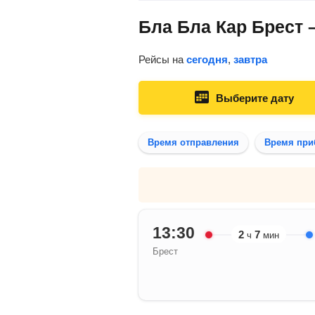
Бла Бла Кар Брест 
Рейсы на
сегодня
,
завтра
Выберите дату
Время отправления
Время при
13:30
2
7
ч
мин
Брест