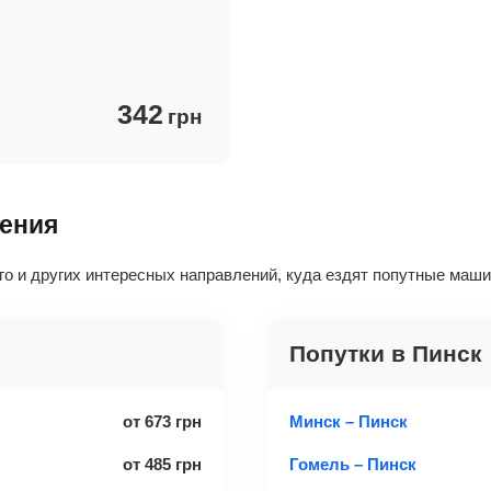
342
грн
ления
ого и других интересных направлений, куда ездят попутные маш
Попутки в Пинск
от
673
грн
Минск – Пинск
от
485
грн
Гомель – Пинск